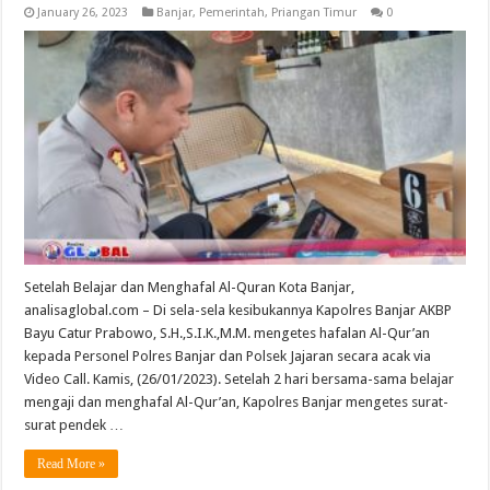
January 26, 2023
Banjar
,
Pemerintah
,
Priangan Timur
0
Setelah Belajar dan Menghafal Al-Quran Kota Banjar,
analisaglobal.com – Di sela-sela kesibukannya Kapolres Banjar AKBP
Bayu Catur Prabowo, S.H.,S.I.K.,M.M. mengetes hafalan Al-Qur’an
kepada Personel Polres Banjar dan Polsek Jajaran secara acak via
Video Call. Kamis, (26/01/2023). Setelah 2 hari bersama-sama belajar
mengaji dan menghafal Al-Qur’an, Kapolres Banjar mengetes surat-
surat pendek …
Read More »