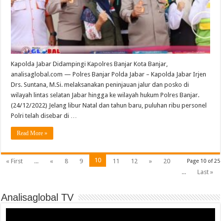
Kapolda Jabar Didampingi Kapolres Banjar Kota Banjar,
analisaglobal.com — Polres Banjar Polda Jabar – Kapolda Jabar Irjen
Drs. Suntana, M.Si. melaksanakan peninjauan jalur dan posko di
wilayah lintas selatan Jabar hingga ke wilayah hukum Polres Banjar.
(24/12/2022) Jelang libur Natal dan tahun baru, puluhan ribu personel
Polri telah disebar di …
Read More »
10
« First
...
«
8
9
11
12
»
20
Page 10 of 25
...
Last »
Analisaglobal TV
Video
Player