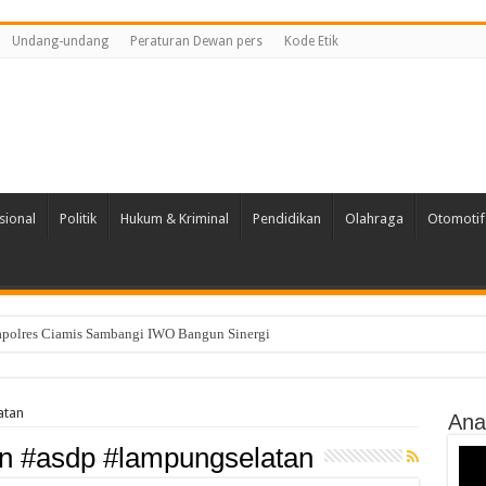
Undang-undang
Peraturan Dewan pers
Kode Etik
sional
Politik
Hukum & Kriminal
Pendidikan
Olahraga
Otomotif
Kapolres Ciamis Sambangi IWO Bangun Sinergi
atan
Ana
n #asdp #lampungselatan
Vide
Play