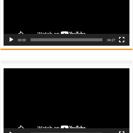
00:00
04:27
Video
Player