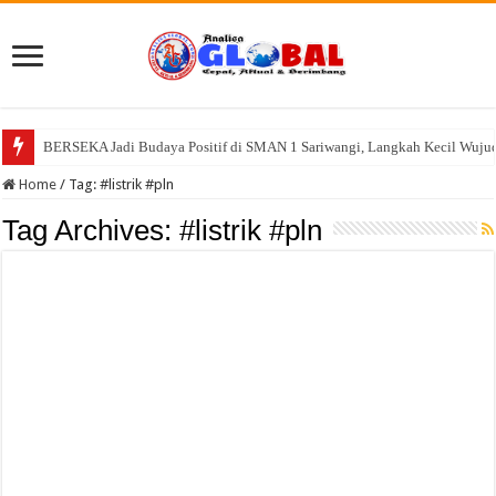
BERSEKA Jadi Budaya Positif di SMAN 1 Sariwangi, Langkah Kecil Wujud
Home
/
Tag:
#listrik #pln
Tag Archives:
#listrik #pln