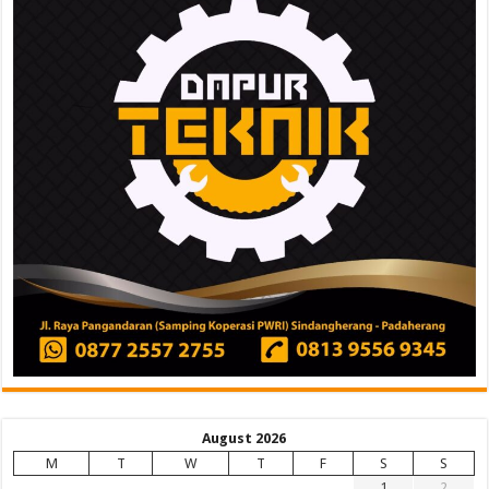
August 2026
M
T
W
T
F
S
S
1
2