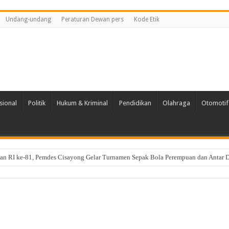
Undang-undang
Peraturan Dewan pers
Kode Etik
sional
Politik
Hukum & Kriminal
Pendidikan
Olahraga
Otomotif
n RI ke-81, Pemdes Cisayong Gelar Turnamen Sepak Bola Perempuan dan Antar
anagara Raya Tetap Semarakkan HUT RI ke-81 Dengan Semangat Gotong Royong