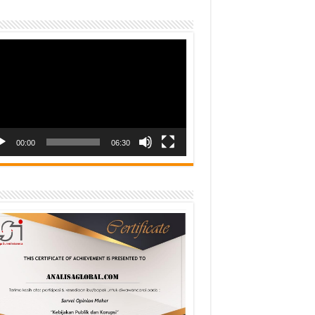
o
er
00:00
06:30