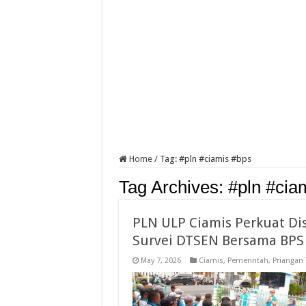
Home
/
Tag:
#pln #ciamis #bps
Tag Archives:
#pln #cia
PLN ULP Ciamis Perkuat Dis
Survei DTSEN Bersama BPS
May 7, 2026
Ciamis
,
Pemerintah
,
Priangan