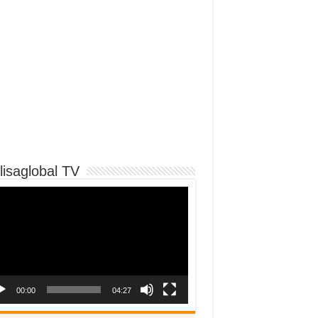
lisaglobal TV
o
er
00:00
04:27