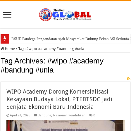
RSUD Pandega Pangandaran Ajak Masyarakat Dukung Pekan ASI Sedunia 202
RSUD Pandega Pangandaran Ajak Masyarakat Kenali Bahaya Anemia pa
Home
/
Tag:
#wipo #academy #bandung #unla
Tag Archives:
#wipo #academy
#bandung #unla
WIPO Academy Dorong Komersialisasi
Kekayaan Budaya Lokal, PTEBTSDG Jadi
Senjata Ekonomi Baru Indonesia
April 24, 2026
Bandung
,
Nasional
,
Pendidikan
0