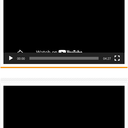
Player
00:00
04:27
Video
Player