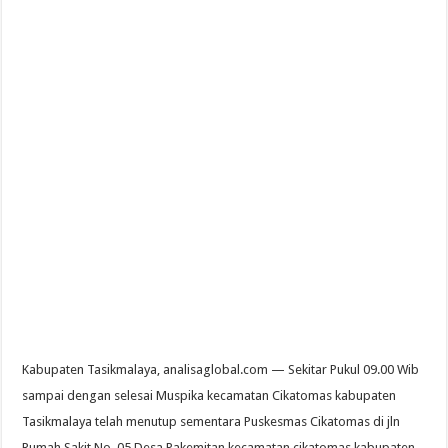
Kabupaten Tasikmalaya, analisaglobal.com — Sekitar Pukul 09.00 Wib
sampai dengan selesai Muspika kecamatan Cikatomas kabupaten
Tasikmalaya telah menutup sementara Puskesmas Cikatomas di jln
Rumah Sakit No. 05 Desa Pakemitan kecamatan cikatomas kabupaten