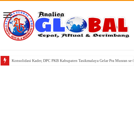
Konsolidasi Kader, DPC PKB Kabupaten Tasikmalaya Gelar Pra Musran se-