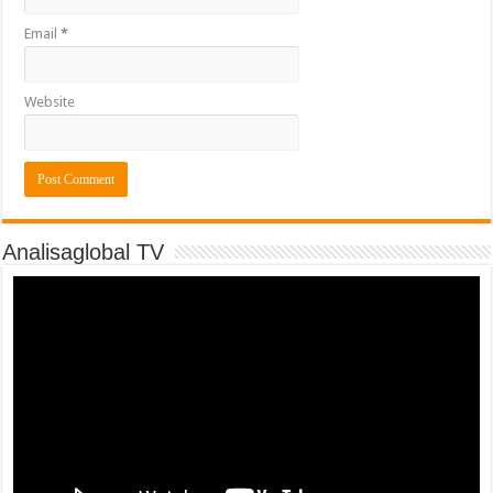
Email
*
Website
Analisaglobal TV
Video
Player