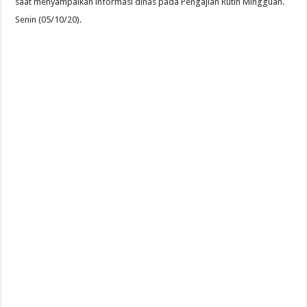
saat menyampaikan informasi dinas pada Pengajian Rutin Mingguan.
Senin (05/10/20).