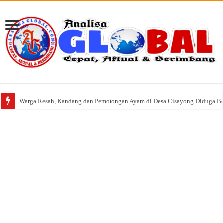
Warga Resah, Kandang dan Pemotongan Ayam di Desa Cisayong Diduga Be