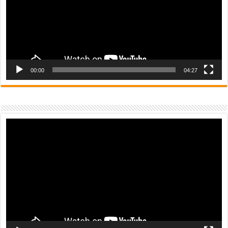
00:00
04:27
Video
Player