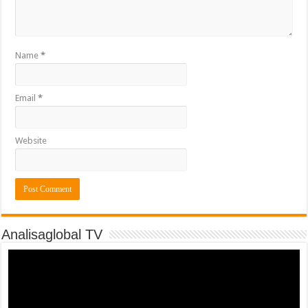
Name
*
Email
*
Website
Analisaglobal TV
Video
Player