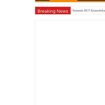
Breaking News
Semarak HUT Kemerdekaa
DD Dipangkas, Desa Imb