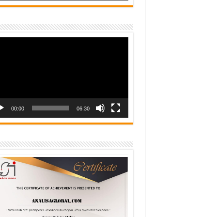
o
er
00:00
06:30