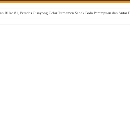
n RI ke-81, Pemdes Cisayong Gelar Turnamen Sepak Bola Perempuan dan Antar
anagara Raya Tetap Semarakkan HUT RI ke-81 Dengan Semangat Gotong Royong