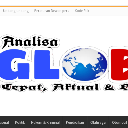
Undang-undang
Peraturan Dewan pers
Kode Etik
ional
Politik
Hukum & Kriminal
Pendidikan
Olahraga
Otomotif