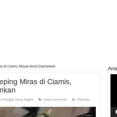
as di Ciamis, Ribuan Botol Diamankan
Ana
Vide
ping Miras di Ciamis,
Play
ankan
s
,
Priangan Timur
,
Ragam
Leave a comment
378 Views