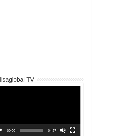
lisaglobal TV
o
er
00:00
04:27