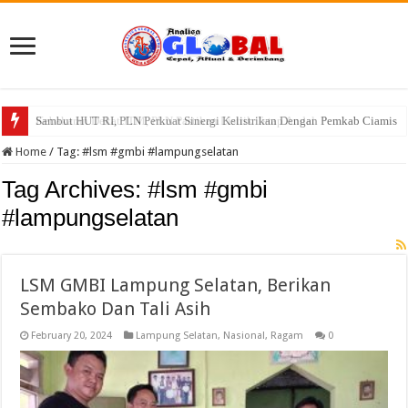
Sambut HUT RI, PLN Perkuat Sinergi Kelistrikan Dengan Pemkab Ciamis
Home
/
Tag:
#lsm #gmbi #lampungselatan
Tag Archives:
#lsm #gmbi
#lampungselatan
LSM GMBI Lampung Selatan, Berikan
Sembako Dan Tali Asih
February 20, 2024
Lampung Selatan
,
Nasional
,
Ragam
0