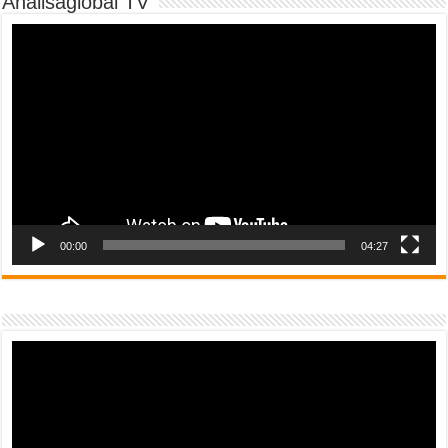
Analisaglobal TV
Video
Player
00:00
04:27
Video
Player