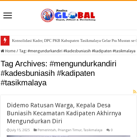
Konsolidasi Kader, DPC PKB Kabupaten Tasikmalaya Gelar Pra Musran se-
2 Hektare Lahan Terbakar, Petugas WMK Banjarsari Bergerak Cepat
Home
/
Tag:
#mengundurkandiri #kadesbuniasih #kadipaten #tasikmalaya
Tag Archives:
#mengundurkandiri
#kadesbuniasih #kadipaten
#tasikmalaya
Didemo Ratusan Warga, Kepala Desa
Buniasih Kecamatan Kadipaten Akhirnya
Mengundurkan Diri
July 15, 2025
Pemerintah
,
Priangan Timur
,
Tasikmalaya
0