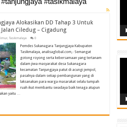
#tanjungjaya #tasikmalaya
gjaya Alokasikan DD Tahap 3 Untuk
alan Ciledug – Cigadung
Timur
,
Tasikmalaya
0
Pemdes Sukanagara Tanjungjaya Kabupaten
Tasikmalaya, analisaglobal.com,- Semangat
gotong royong serta kebersamaan yang tertanam
Vide
dalam jiwa masyarakat desa Sukanagara
Play
kecamatan Tanjungjaya patut di acungi jempol,
pasalnya dalam setiap pembangunan yang di
laksanakan para warga masarakat selalu tumpah
ruah ikut membantu swadaya baik tenaga atupun
nakan yaitu …