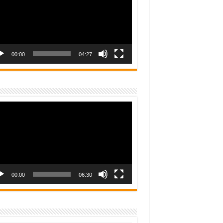
00:00
04:27
o
er
00:00
06:30