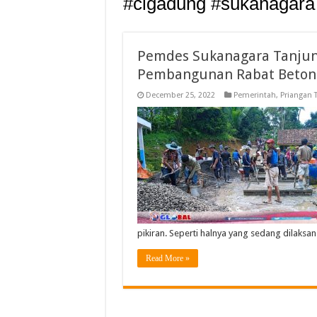
#cigadung #sukanagara 
Pemdes Sukanagara Tanjun
Pembangunan Rabat Beton J
December 25, 2022
Pemerintah
,
Priangan 
pikiran. Seperti halnya yang sedang dilaksa
Read More »