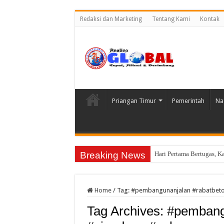
Redaksi dan Marketing
Tentang Kami
Kontak
Priangan Timur
Pemerintah
Na
Breaking News
Hari Pertama Bertugas, 
98 Peserta Ikuti Penguj
Home
/
Tag:
#pembangunanjalan #rabatbeton
Tag Archives:
#pembangu