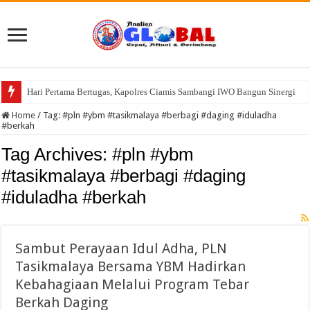
Hari Pertama Bertugas, Kapolres Ciamis Sambangi IWO Bangun Sinergi
98 Peserta Ikuti Pengujian Pramuka Garuda Kwarran Cikatomas 2026
Home
/
Tag:
#pln #ybm #tasikmalaya #berbagi #daging #iduladha
#berkah
Tag Archives:
#pln #ybm
#tasikmalaya #berbagi #daging
#iduladha #berkah
Sambut Perayaan Idul Adha, PLN
Tasikmalaya Bersama YBM Hadirkan
Kebahagiaan Melalui Program Tebar
Berkah Daging