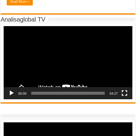
Read More »
Analisaglobal TV
Video
Player
00:00
04:27
Video
Player