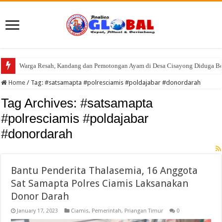
Warga Resah, Kandang dan Pemotongan Ayam di Desa Cisayong Diduga Be
Konsolidasi Kader, DPC PKB Kabupaten Tasikmalaya Gelar Pra Musran se-
Home
/
Tag:
#satsamapta #polresciamis #poldajabar #donordarah
Tag Archives:
#satsamapta
#polresciamis #poldajabar
#donordarah
Bantu Penderita Thalasemia, 16 Anggota
Sat Samapta Polres Ciamis Laksanakan
Donor Darah
January 17, 2023
Ciamis
,
Pemerintah
,
Priangan Timur
0