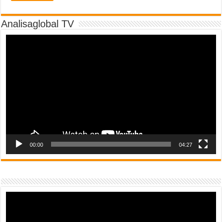
Analisaglobal TV
Video
Player
00:00
04:27
Video
Player