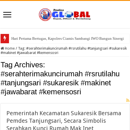
Hari Pertama Bertugas, Kapolres Ciamis Sambangi IWO Bangun Sinergi
98 Peserta Ikuti Pengujian Pramuka Garuda Kwarran Cikatomas 2026
Home
/
Tag:
#serahterimakuncirumah #rsrutilahu #tanjungsari #sukaresik
#makinet #jawabarat #kemensosri
Tag Archives:
#serahterimakuncirumah #rsrutilahu
#tanjungsari #sukaresik #makinet
#jawabarat #kemensosri
Pemerintah Kecamatan Sukaresik Bersama
Pemdes Tanjungsari, Secara Simbolis
Serahkan Kunci Rumah Mak Inet