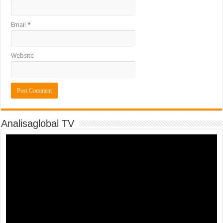
Email
*
Website
Analisaglobal TV
Video
Player