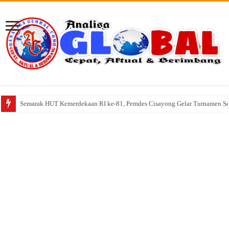
Semarak HUT Kemerdekaan RI ke-81, Pemdes Cisayong Gelar Turnamen S