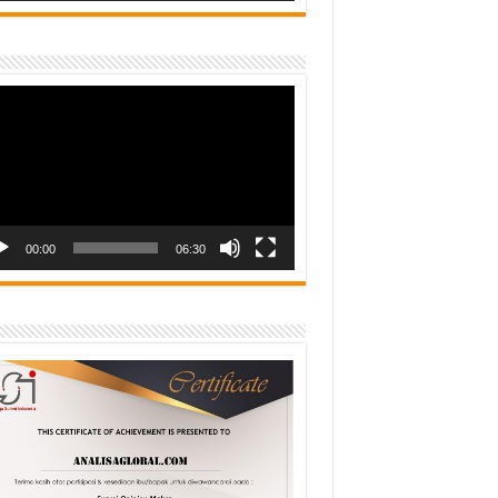
o
er
00:00
06:30