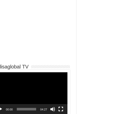
lisaglobal TV
o
er
00:00
04:27