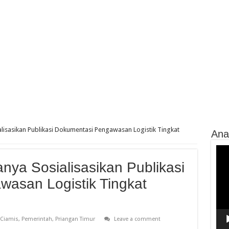
isasikan Publikasi Dokumentasi Pengawasan Logistik Tingkat
Ana
Vide
Play
a Sosialisasikan Publikasi
asan Logistik Tingkat
Ciamis
,
Pemerintah
,
Priangan Timur
Leave a comment