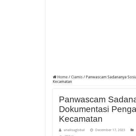
Home
/
Ciamis
/
Panwascam Sadananya Sosial
Kecamatan
Panwascam Sadanany
Dokumentasi Pengaw
Kecamatan
analisaglobal
December 17, 2023