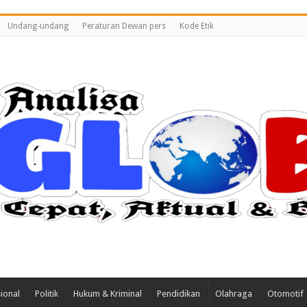
Undang-undang
Peraturan Dewan pers
Kode Etik
ional
Politik
Hukum & Kriminal
Pendidikan
Olahraga
Otomotif