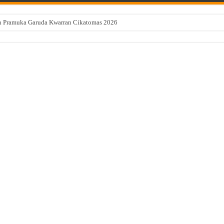
ian Pramuka Garuda Kwarran Cikatomas 2026
cang Perairan Selatan Pangandaran, Getaran Terasa Sampai Tasikmalaya