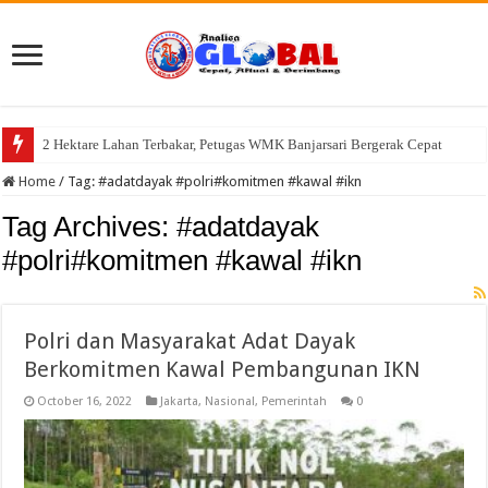
2 Hektare Lahan Terbakar, Petugas WMK Banjarsari Bergerak Cepat
Semarak HUT Kemerdekaan RI ke-81, Pemdes Cisayong Gelar Turnamen S
Home
/
Tag:
#adatdayak #polri#komitmen #kawal #ikn
Tag Archives:
#adatdayak
#polri#komitmen #kawal #ikn
Polri dan Masyarakat Adat Dayak
Berkomitmen Kawal Pembangunan IKN
October 16, 2022
Jakarta
,
Nasional
,
Pemerintah
0