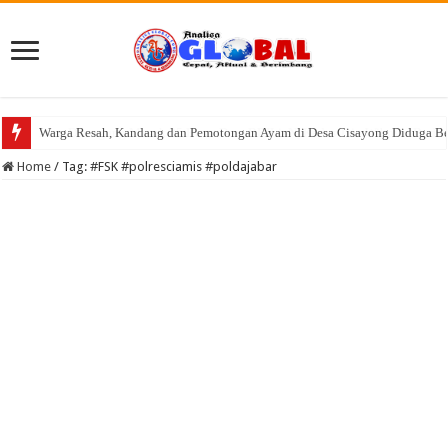
Warga Resah, Kandang dan Pemotongan Ayam di Desa Cisayong Diduga Be
Home
/
Tag:
#FSK #polresciamis #poldajabar