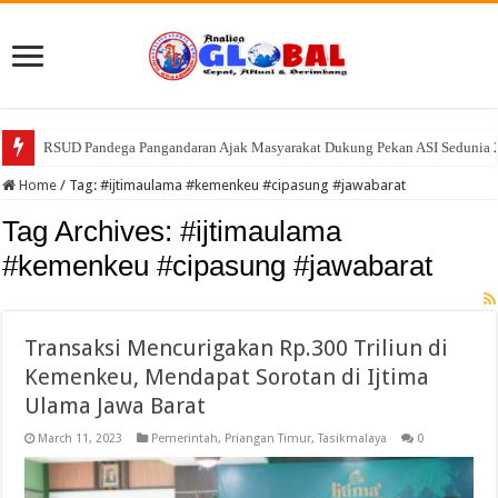
RSUD Pandega Pangandaran Ajak Masyarakat Dukung Pekan ASI Sedunia 202
RSUD Pandega Pangandaran Ajak Masyarakat Kenali Bahaya Anemia pa
Home
/
Tag:
#ijtimaulama #kemenkeu #cipasung #jawabarat
Tag Archives:
#ijtimaulama
#kemenkeu #cipasung #jawabarat
Transaksi Mencurigakan Rp.300 Triliun di
Kemenkeu, Mendapat Sorotan di Ijtima
Ulama Jawa Barat
March 11, 2023
Pemerintah
,
Priangan Timur
,
Tasikmalaya
0