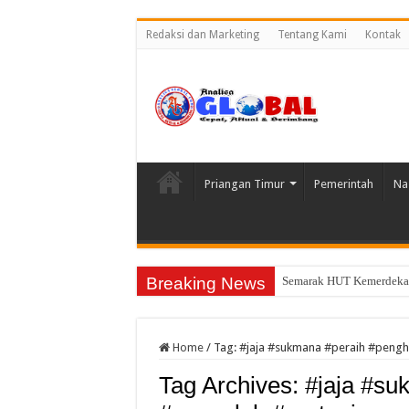
Redaksi dan Marketing
Tentang Kami
Kontak
Priangan Timur
Pemerintah
Na
Breaking News
Semarak HUT Kemerdekaa
DD Dipangkas, Desa Imb
Home
/
Tag:
#jaja #sukmana #peraih #pengh
Tag Archives:
#jaja #su