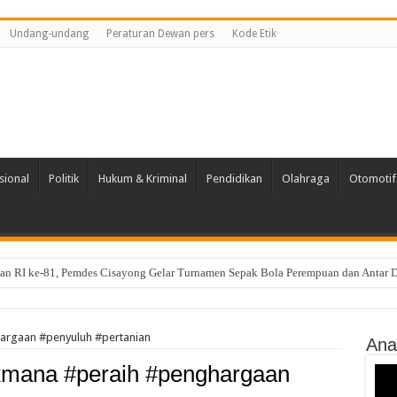
Undang-undang
Peraturan Dewan pers
Kode Etik
sional
Politik
Hukum & Kriminal
Pendidikan
Olahraga
Otomotif
n RI ke-81, Pemdes Cisayong Gelar Turnamen Sepak Bola Perempuan dan Antar
anagara Raya Tetap Semarakkan HUT RI ke-81 Dengan Semangat Gotong Royong
argaan #penyuluh #pertanian
Ana
kmana #peraih #penghargaan
Vide
Play