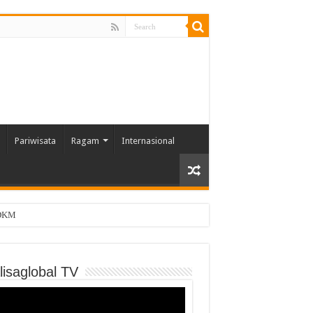
Pariwisata
Ragam
Internasional
 DKM
lisaglobal TV
o
er