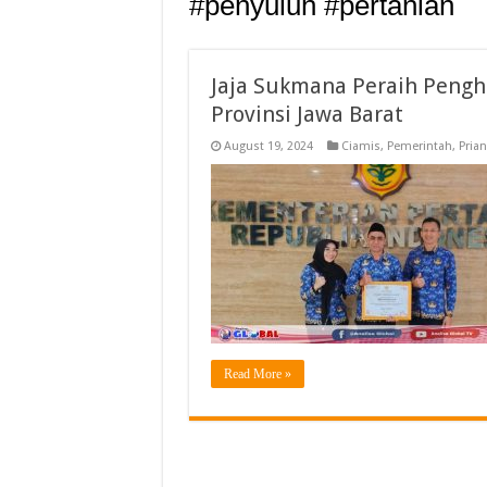
#penyuluh #pertanian
Jaja Sukmana Peraih Pengh
Provinsi Jawa Barat
August 19, 2024
Ciamis
,
Pemerintah
,
Pria
Read More »