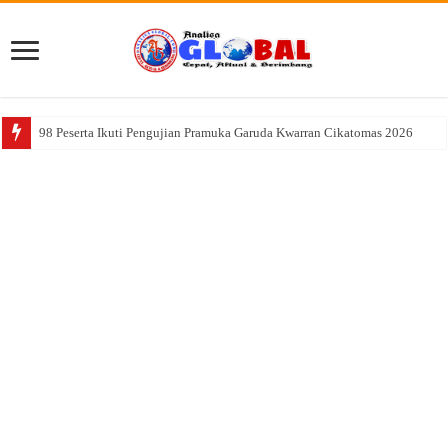
98 Peserta Ikuti Pengujian Pramuka Garuda Kwarran Cikatomas 2026