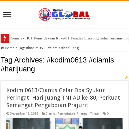
Semarak HUT Kemerdekaan RI ke-81, Pemdes Cisayong Gelar Turnamen S
DD Dipangkas, Desa Imbanagara Raya Tetap Semarakkan HUT RI ke-81 D
Home
/
Tag:
#kodim0613 #ciamis #harijuang
Tag Archives:
#kodim0613 #ciamis
#harijuang
Kodim 0613/Ciamis Gelar Doa Syukur
Peringati Hari Juang TNI AD ke-80, Perkuat
Semangat Pengabdian Prajurit
December 12, 2025
Ciamis
,
Pemerintah
,
Priangan Timur
0