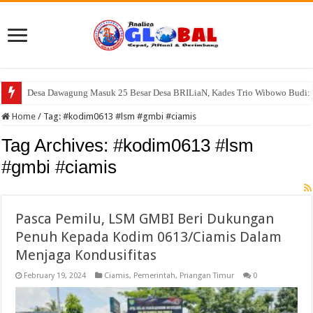
Desa Dawagung Masuk 25 Besar Desa BRILiaN, Kades Trio Wibowo Budi: 
Home
/
Tag:
#kodim0613 #lsm #gmbi #ciamis
Tag Archives:
#kodim0613 #lsm
#gmbi #ciamis
Pasca Pemilu, LSM GMBI Beri Dukungan
Penuh Kepada Kodim 0613/Ciamis Dalam
Menjaga Kondusifitas
February 19, 2024
Ciamis
,
Pemerintah
,
Priangan Timur
0