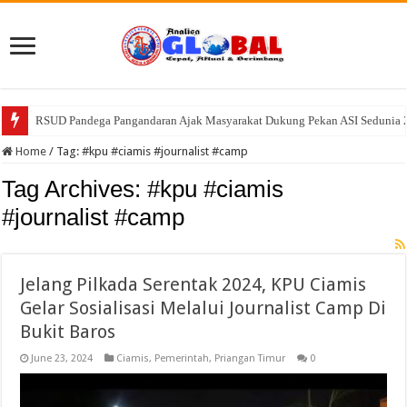
RSUD Pandega Pangandaran Ajak Masyarakat Dukung Pekan ASI Sedunia 202
RSUD Pandega Pangandaran Ajak Masyarakat Kenali Bahaya Anemia pa
Home
/
Tag:
#kpu #ciamis #journalist #camp
Tag Archives:
#kpu #ciamis
#journalist #camp
Jelang Pilkada Serentak 2024, KPU Ciamis
Gelar Sosialisasi Melalui Journalist Camp Di
Bukit Baros
June 23, 2024
Ciamis
,
Pemerintah
,
Priangan Timur
0