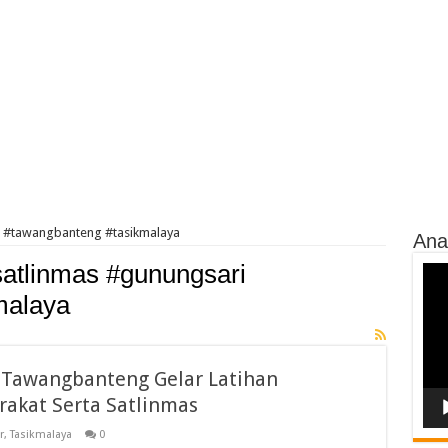
i #tawangbanteng #tasikmalaya
Ana
satlinmas #gunungsari
Vide
Play
malaya
 Tawangbanteng Gelar Latihan
akat Serta Satlinmas
r
,
Tasikmalaya
0