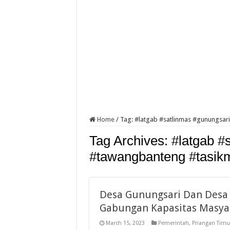
Home
/
Tag:
#latgab #satlinmas #gunungsar
Tag Archives:
#latgab #
#tawangbanteng #tasik
Desa Gunungsari Dan Desa
Gabungan Kapasitas Masyar
March 15, 2023
Pemerintah
,
Priangan Timu