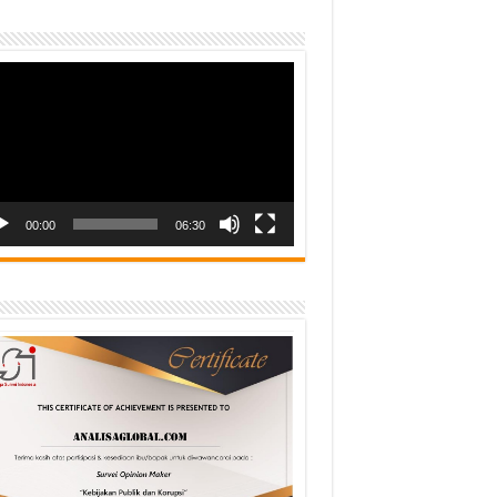
o
er
00:00
06:30