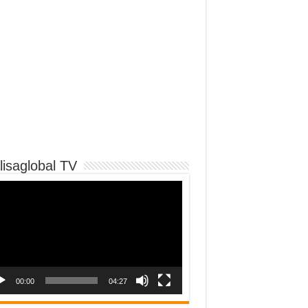
lisaglobal TV
o
er
00:00
04:27