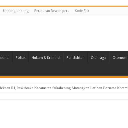
Undang-undang
Peraturan Dewan pers
Kode Etik
sional
Politik
Hukum & Kriminal
Pendidikan
Olahraga
Otomotif
dekaan RI, Paskibraka Kecamatan Sukahening Matangkan Latihan Bersama Koram