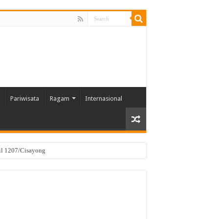
Pariwisata
Ragam
Internasional
il 1207/Cisayong