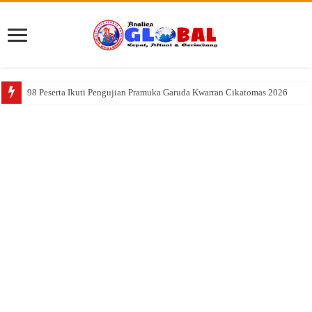
98 Peserta Ikuti Pengujian Pramuka Garuda Kwarran Cikatomas 2026