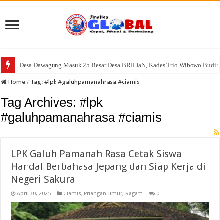
Desa Dawagung Masuk 25 Besar Desa BRILiaN, Kades Trio Wibowo Budi: 
Home
/
Tag:
#lpk #galuhpamanahrasa #ciamis
Tag Archives:
#lpk
#galuhpamanahrasa #ciamis
LPK Galuh Pamanah Rasa Cetak Siswa
Handal Berbahasa Jepang dan Siap Kerja di
Negeri Sakura
April 30, 2025
Ciamis
,
Priangan Timur
,
Ragam
0