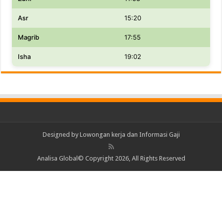
Asr
15:20
Magrib
17:55
Isha
19:02
Designed by
Lowongan kerja dan Informasi Gaji
Analisa Global© Copyright 2026, All Rights Reserved