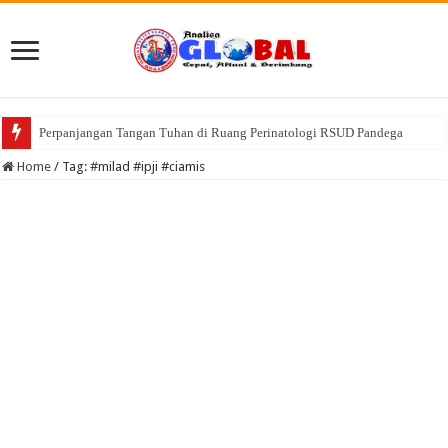
Perpanjangan Tangan Tuhan di Ruang Perinatologi RSUD Pandega
Home
/
Tag:
#milad #ipji #ciamis