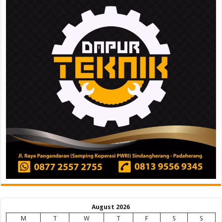
August 2026
M
T
W
T
F
S
S