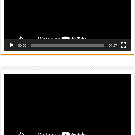
00:00
04:27
Video
Player