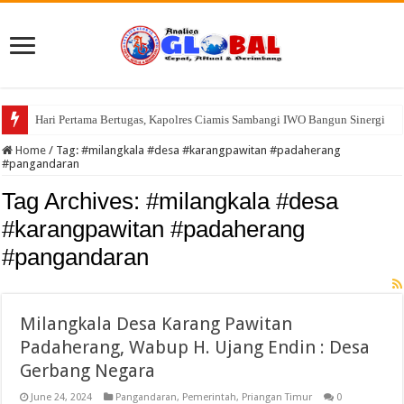
Hari Pertama Bertugas, Kapolres Ciamis Sambangi IWO Bangun Sinergi
Home
/
Tag:
#milangkala #desa #karangpawitan #padaherang
#pangandaran
Tag Archives:
#milangkala #desa
#karangpawitan #padaherang
#pangandaran
Milangkala Desa Karang Pawitan
Padaherang, Wabup H. Ujang Endin : Desa
Gerbang Negara
June 24, 2024
Pangandaran
,
Pemerintah
,
Priangan Timur
0