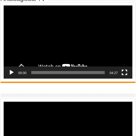
Video
Player
00:00
04:27
Video
Player