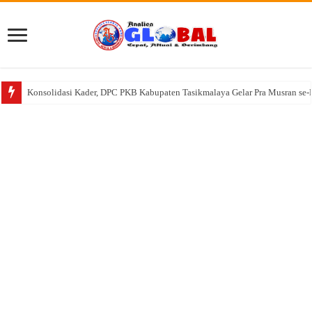
Konsolidasi Kader, DPC PKB Kabupaten Tasikmalaya Gelar Pra Musran se-