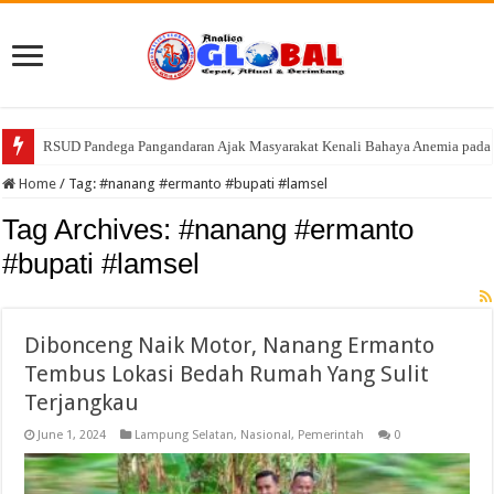
RSUD Pandega Pangandaran Ajak Masyarakat Kenali Bahaya Anemia pa
Home
/
Tag:
#nanang #ermanto #bupati #lamsel
Tag Archives:
#nanang #ermanto
#bupati #lamsel
Dibonceng Naik Motor, Nanang Ermanto
Tembus Lokasi Bedah Rumah Yang Sulit
Terjangkau
June 1, 2024
Lampung Selatan
,
Nasional
,
Pemerintah
0