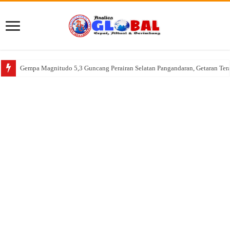
Gempa Magnitudo 5,3 Guncang Perairan Selatan Pangandaran, Getaran Ter