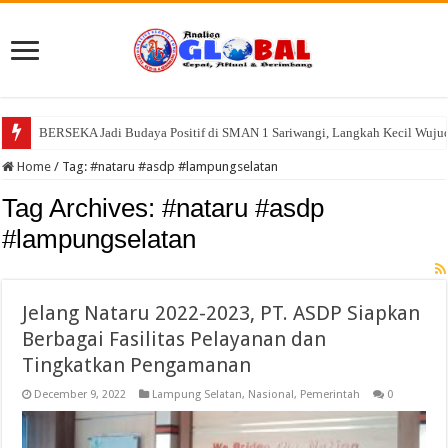
BERSEKA Jadi Budaya Positif di SMAN 1 Sariwangi, Langkah Kecil Wujud
Home
/
Tag:
#nataru #asdp #lampungselatan
Tag Archives:
#nataru #asdp
#lampungselatan
Jelang Nataru 2022-2023, PT. ASDP Siapkan
Berbagai Fasilitas Pelayanan dan
Tingkatkan Pengamanan
December 9, 2022
Lampung Selatan
,
Nasional
,
Pemerintah
0