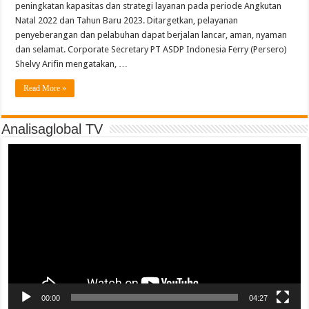
peningkatan kapasitas dan strategi layanan pada periode Angkutan
Natal 2022 dan Tahun Baru 2023. Ditargetkan, pelayanan
penyeberangan dan pelabuhan dapat berjalan lancar, aman, nyaman
dan selamat. Corporate Secretary PT ASDP Indonesia Ferry (Persero)
Shelvy Arifin mengatakan, …
Read More »
Analisaglobal TV
Video
Player
00:00
04:27