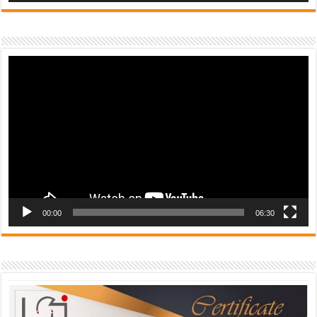
Video
Player
00:00
06:30