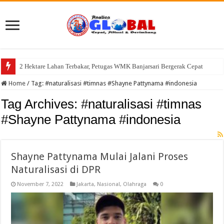
2 Hektare Lahan Terbakar, Petugas WMK Banjarsari Bergerak Cepat
Semarak HUT Kemerdekaan RI ke-81, Pemdes Cisayong Gelar Turnamen S
Home
/
Tag:
#naturalisasi #timnas #Shayne Pattynama #indonesia
Tag Archives:
#naturalisasi #timnas
#Shayne Pattynama #indonesia
Shayne Pattynama Mulai Jalani Proses
Naturalisasi di DPR
November 7, 2022
Jakarta
,
Nasional
,
Olahraga
0