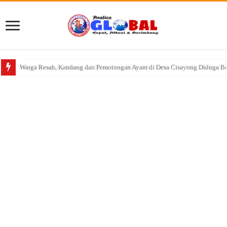
Warga Resah, Kandang dan Pemotongan Ayam di Desa Cisayong Diduga Be