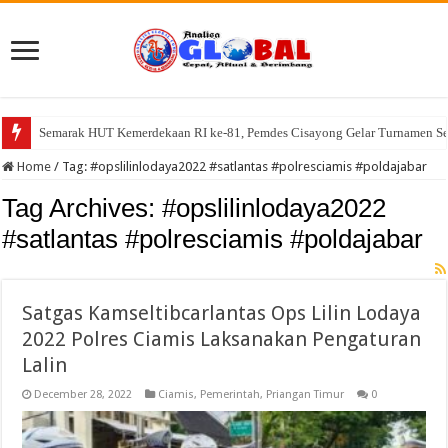
Semarak HUT Kemerdekaan RI ke-81, Pemdes Cisayong Gelar Turnamen S
DD Dipangkas, Desa Imbanagara Raya Tetap Semarakkan HUT RI ke-81 D
Home
/
Tag:
#opslilinlodaya2022 #satlantas #polresciamis #poldajabar
Tag Archives:
#opslilinlodaya2022
#satlantas #polresciamis #poldajabar
Satgas Kamseltibcarlantas Ops Lilin Lodaya
2022 Polres Ciamis Laksanakan Pengaturan
Lalin
December 28, 2022
Ciamis
,
Pemerintah
,
Priangan Timur
0