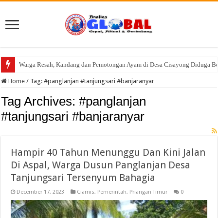
Warga Resah, Kandang dan Pemotongan Ayam di Desa Cisayong Diduga Be
Konsolidasi Kader, DPC PKB Kabupaten Tasikmalaya Gelar Pra Musran se-
Home
/
Tag:
#panglanjan #tanjungsari #banjaranyar
Tag Archives:
#panglanjan
#tanjungsari #banjaranyar
Hampir 40 Tahun Menunggu Dan Kini Jalan
Di Aspal, Warga Dusun Panglanjan Desa
Tanjungsari Tersenyum Bahagia
December 17, 2023
Ciamis
,
Pemerintah
,
Priangan Timur
0