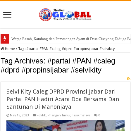
Warga Resah, Kandang dan Pemotongan Ayam di Desa Cisayong Diduga Be
Konsolidasi Kader, DPC PKB Kabupaten Tasikmalaya Gelar Pra Musran se-
Home
/
Tag:
#partai #PAN #caleg #dprd #propinsijabar #selvikity
Tag Archives:
#partai #PAN #caleg
#dprd #propinsijabar #selvikity
Selvi Kity Caleg DPRD Provinsi Jabar Dari
Partai PAN Hadiri Acara Doa Bersama Dan
Santunan Di Manonjaya
May 18, 2023
Politik
,
Priangan Timur
,
Tasikmalaya
0