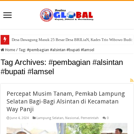
Desa Dawagung Masuk 25 Besar Desa BRILiaN, Kades Trio Wibowo Budi: 
Warga Resah, Kandang dan Pemotongan Ayam di Desa Cisayong Diduga Be
Home
/
Tag:
#pembagian #alsintan #bupati #lamsel
Tag Archives:
#pembagian #alsintan
#bupati #lamsel
Percepat Musim Tanam, Pemkab Lampung
Selatan Bagi-Bagi Alsintan di Kecamatan
Way Panji
June 4, 2024
Lampung Selatan
,
Nasional
,
Pemerintah
0