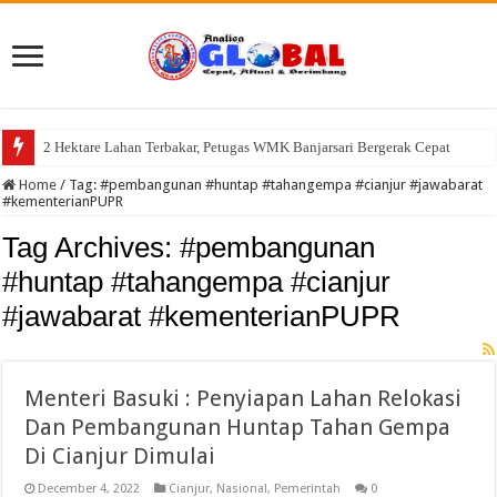
2 Hektare Lahan Terbakar, Petugas WMK Banjarsari Bergerak Cepat
Semarak HUT Kemerdekaan RI ke-81, Pemdes Cisayong Gelar Turnamen S
Home
/
Tag:
#pembangunan #huntap #tahangempa #cianjur #jawabarat
#kementerianPUPR
Tag Archives:
#pembangunan
#huntap #tahangempa #cianjur
#jawabarat #kementerianPUPR
Menteri Basuki : Penyiapan Lahan Relokasi
Dan Pembangunan Huntap Tahan Gempa
Di Cianjur Dimulai
December 4, 2022
Cianjur
,
Nasional
,
Pemerintah
0