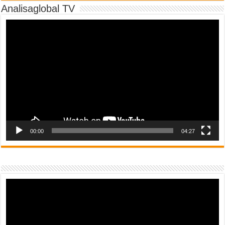
Analisaglobal TV
Video
Player
00:00
04:27
Video
Player