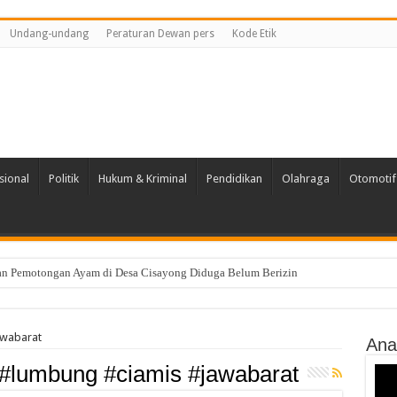
Undang-undang
Peraturan Dewan pers
Kode Etik
sional
Politik
Hukum & Kriminal
Pendidikan
Olahraga
Otomotif
an Pemotongan Ayam di Desa Cisayong Diduga Belum Berizin
PKB Kabupaten Tasikmalaya Gelar Pra Musran se-Dapil 2
wabarat
Ana
#lumbung #ciamis #jawabarat
Vide
Play