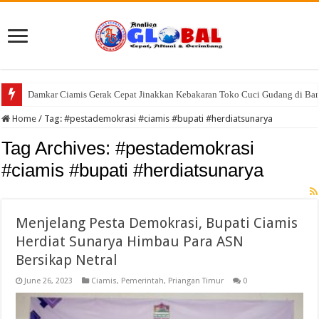
Desa Dawagung Masuk 25 Besar Desa BRILiaN, Kades Trio Wibowo Budi: 
Home
/
Tag:
#pestademokrasi #ciamis #bupati #herdiatsunarya
Tag Archives:
#pestademokrasi
#ciamis #bupati #herdiatsunarya
Menjelang Pesta Demokrasi, Bupati Ciamis
Herdiat Sunarya Himbau Para ASN
Bersikap Netral
June 26, 2023
Ciamis
,
Pemerintah
,
Priangan Timur
0