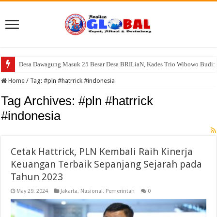
Desa Dawagung Masuk 25 Besar Desa BRILiaN, Kades Trio Wibowo Budi: 
Warga Resah, Kandang dan Pemotongan Ayam di Desa Cisayong Diduga Be
Home
/
Tag:
#pln #hatrrick #indonesia
Tag Archives:
#pln #hatrrick
#indonesia
Cetak Hattrick, PLN Kembali Raih Kinerja
Keuangan Terbaik Sepanjang Sejarah pada
Tahun 2023
May 29, 2024
Jakarta
,
Nasional
,
Pemerintah
0