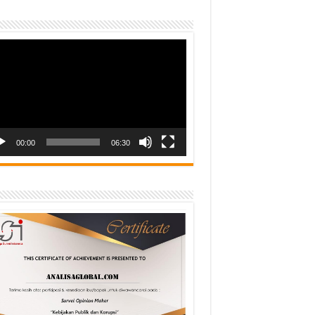
o
er
00:00
06:30