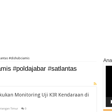
lantas #dishubciamis
Ana
amis #poldajabar #satlantas
Vide
Play
akukan Monitoring Uji KIR Kendaraan di
riangan Timur
0