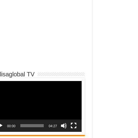
lisaglobal TV
o
er
00:00
04:27