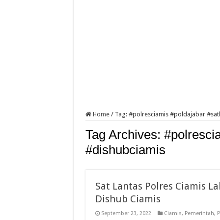
Home
/
Tag:
#polresciamis #poldajabar #sat
Tag Archives:
#polresci
#dishubciamis
Sat Lantas Polres Ciamis L
Dishub Ciamis
September 23, 2022
Ciamis
,
Pemerintah
,
P