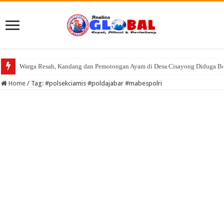
Warga Resah, Kandang dan Pemotongan Ayam di Desa Cisayong Diduga Be
Home
/
Tag:
#polsekciamis #poldajabar #mabespolri