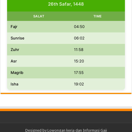
26th Safar, 1448
SALAT
TIME
Fajr
04:50
Sunrise
06:02
Zuhr
11:58
Asr
15:20
Magrib
17:55
Isha
19:02
Designed by
Lowongan kerja dan Informasi Gaji