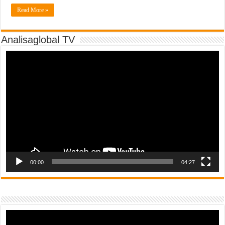
Read More »
Analisaglobal TV
Video
Player
00:00
04:27
Video
Player