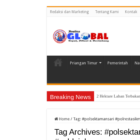
Redaksi dan Marketing
Tentang Kami
Kontak
Priangan Timur
Pemerintah
Na
Breaking News
2 Hektare Lahan Terbaka
Semarak HUT Kemerdekaa
Home
/
Tag:
#polsektamansari #polrestasik
Tag Archives:
#polsekta