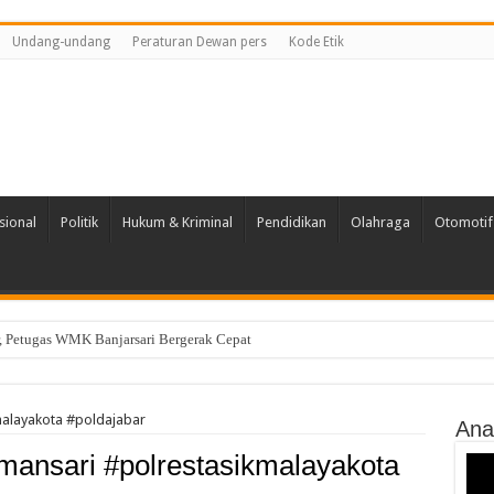
Undang-undang
Peraturan Dewan pers
Kode Etik
sional
Politik
Hukum & Kriminal
Pendidikan
Olahraga
Otomotif
r, Petugas WMK Banjarsari Bergerak Cepat
n RI ke-81, Pemdes Cisayong Gelar Turnamen Sepak Bola Perempuan dan Antar
malayakota #poldajabar
Ana
mansari #polrestasikmalayakota
Vide
Play