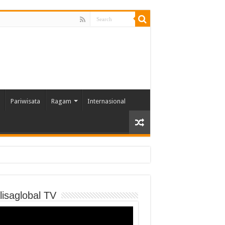
Pariwisata
Ragam
Internasional
 DKM
lisaglobal TV
o
er