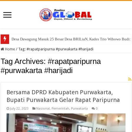
Desa Dawagung Masuk 25 Besar Desa BRILiaN, Kades Trio Wibowo Budi: 
Warga Resah, Kandang dan Pemotongan Ayam di Desa Cisayong Diduga Be
Home
/
Tag:
#rapatparipurna #purwakarta #harijadi
Tag Archives:
#rapatparipurna
#purwakarta #harijadi
Bersama DPRD Kabupaten Purwakarta,
Bupati Purwakarta Gelar Rapat Paripurna
July 22, 2023
Nasional
,
Pemerintah
,
Purwakarta
0