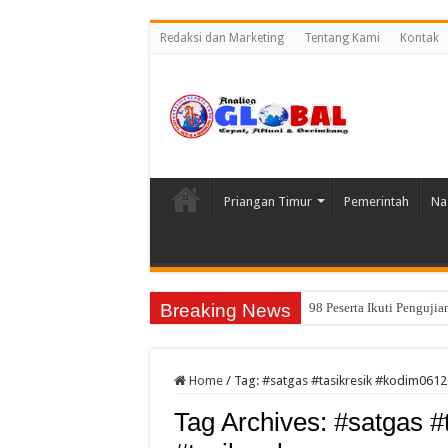
Redaksi dan Marketing
Tentang Kami
Kontak
Priangan Timur
Pemerintah
Na
Breaking News
98 Peserta Ikuti Penguj
Gempa Magnitudo 5,3 Gun
Home
/
Tag:
#satgas #tasikresik #kodim0612
Tag Archives:
#satgas #