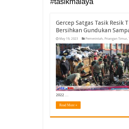
#tasikmalaya
Gercep Satgas Tasik Resik
Bersihkan Gundukan Sampah
May 19, 2023
Pemerintah
,
Priangan Timur
,
2022 …
Read More »