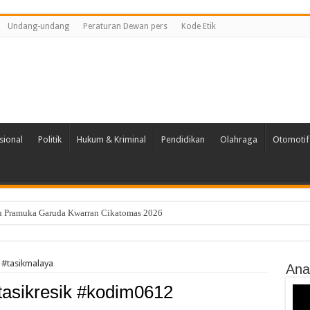
Undang-undang
Peraturan Dewan pers
Kode Etik
sional
Politik
Hukum & Kriminal
Pendidikan
Olahraga
Otomotif
ian Pramuka Garuda Kwarran Cikatomas 2026
cang Perairan Selatan Pangandaran, Getaran Terasa Sampai Tasikmalaya
 #tasikmalaya
Ana
tasikresik #kodim0612
Vide
Play