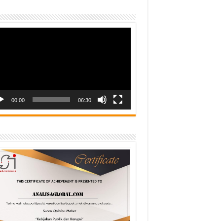
o
er
00:00
06:30