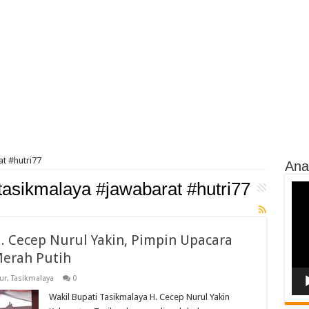
t #hutri77
Ana
asikmalaya #jawabarat #hutri77
Vide
Play
. Cecep Nurul Yakin, Pimpin Upacara
erah Putih
ur
,
Tasikmalaya
0
Wakil Bupati Tasikmalaya H. Cecep Nurul Yakin