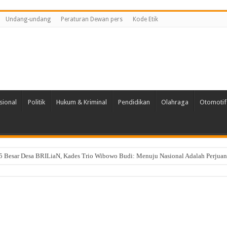
Undang-undang
Peraturan Dewan pers
Kode Etik
sional
Politik
Hukum & Kriminal
Pendidikan
Olahraga
Otomotif
 Besar Desa BRILiaN, Kades Trio Wibowo Budi: Menuju Nasional Adalah Perjua
an Pemotongan Ayam di Desa Cisayong Diduga Belum Berizin