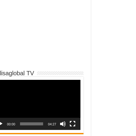
lisaglobal TV
o
er
00:00
04:27