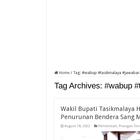
Home
/
Tag:
#wabup #tasikmalaya #jawabara
Tag Archives:
#wabup #t
Wakil Bupati Tasikmalaya H
Penurunan Bendera Sang M
August 18, 2022
Pemerintah
,
Priangan Tim