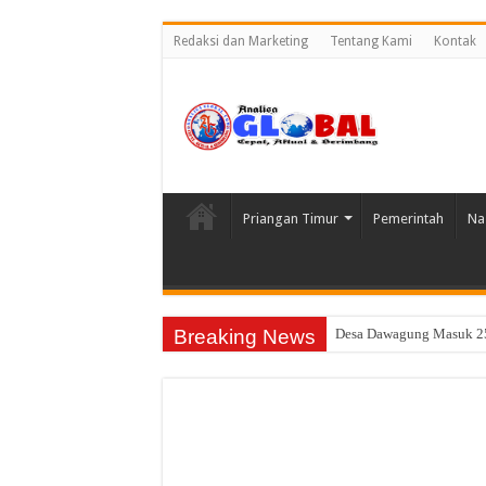
Redaksi dan Marketing
Tentang Kami
Kontak
Priangan Timur
Pemerintah
Na
Breaking News
Desa Dawagung Masuk 25
Warga Resah, Kandang d